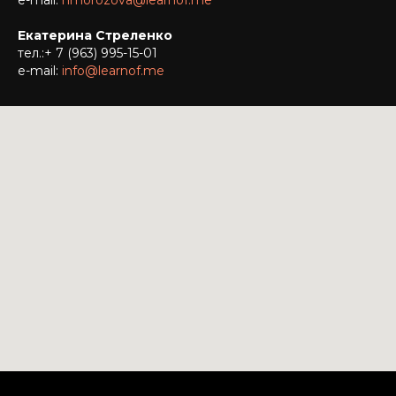
e-mail:
nmorozova@learnof.me
Екатерина Стреленко
тел.:
+ 7 (963) 995-15-01
e-mail:
info@learnof.me