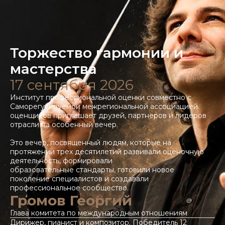
Торжество гармонии и
мастерства
17 сентября 2026
Институт профессиональной оценки совместно с
Саморегулируемой межрегиональной ассоциацией
оценщиков приглашает друзей, партнеров и лидеров
отрасли на особенный вечер.
Это вечер, посвященный людям, которые на
протяжении трех десятилетий развивали оценочную
деятельность, формировали
образовательные стандарты, готовили новое
поколение специалистов и создавали
профессиональное сообщество.
Громов Георгий
Глава комитета по международным отношениям
Дирижер, пианист и композитор. Победитель 12